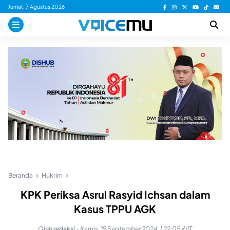
Skip
Jumat, 7 Agustus 2026
to
content
Beranda
Hukrim
KPK Periksa Asrul Rasyid Ichsan dalam
Kasus TPPU AGK
Oleh
redaksi
-
Kamis, 19 September 2024, | 22:05 WIT