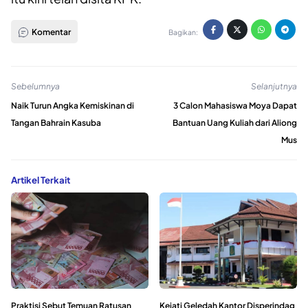
Komentar
Bagikan:
Sebelumnya
Selanjutnya
Naik Turun Angka Kemiskinan di
3 Calon Mahasiswa Moya Dapat
Tangan Bahrain Kasuba
Bantuan Uang Kuliah dari Aliong
Mus
Artikel Terkait
Praktisi Sebut Temuan Ratusan
Kejati Geledah Kantor Disperindag