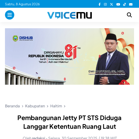
Skip
Sabtu, 8 Agustus 2026
to
content
Beranda
Kabupaten
Haltim
Pembangunan Jetty PT STS Diduga
Langgar Ketentuan Ruang Laut
Oleh
redaksi
-
Selasa, 30 September 2025, | 19:38 WIT