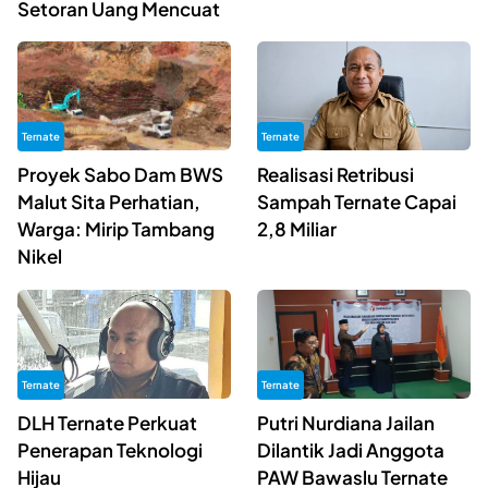
Setoran Uang Mencuat
Ternate
Ternate
Proyek Sabo Dam BWS
Realisasi Retribusi
Malut Sita Perhatian,
Sampah Ternate Capai
Warga: Mirip Tambang
2,8 Miliar
Nikel
Ternate
Ternate
DLH Ternate Perkuat
Putri Nurdiana Jailan
Penerapan Teknologi
Dilantik Jadi Anggota
Hijau
PAW Bawaslu Ternate