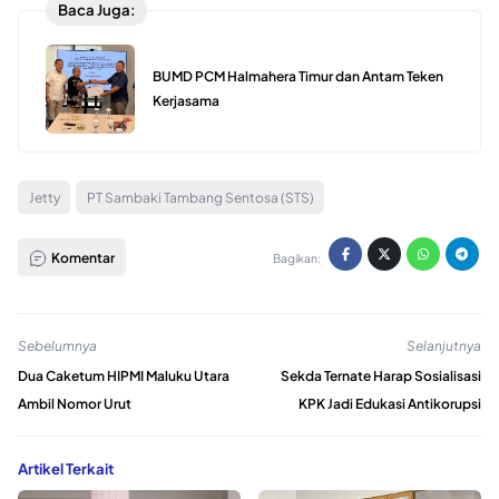
Baca Juga:
BUMD PCM Halmahera Timur dan Antam Teken
Kerjasama
Jetty
PT Sambaki Tambang Sentosa (STS)
Komentar
Bagikan:
Sebelumnya
Selanjutnya
Dua Caketum HIPMI Maluku Utara
Sekda Ternate Harap Sosialisasi
Ambil Nomor Urut
KPK Jadi Edukasi Antikorupsi
Artikel Terkait