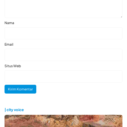
Nama
Email
Situs Web
| city voice