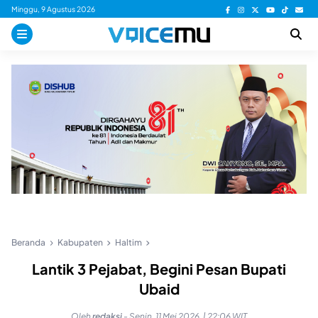
Skip
Minggu, 9 Agustus 2026
to
content
Beranda
Kabupaten
Haltim
Lantik 3 Pejabat, Begini Pesan Bupati
Ubaid
Oleh
redaksi
-
Senin, 11 Mei 2026, | 22:06 WIT