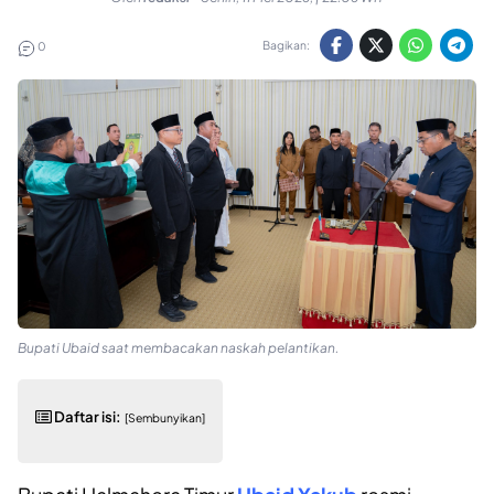
Bagikan:
0
Bupati Ubaid saat membacakan naskah pelantikan.
Daftar isi:
[Sembunyikan]