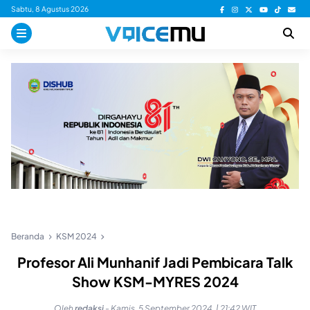
Skip
Sabtu, 8 Agustus 2026
to
content
Beranda
KSM 2024
Profesor Ali Munhanif Jadi Pembicara Talk
Show KSM-MYRES 2024
Oleh
redaksi
-
Kamis, 5 September 2024, | 21:42 WIT