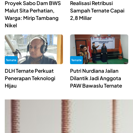
Proyek Sabo Dam BWS
Realisasi Retribusi
Malut Sita Perhatian,
Sampah Ternate Capai
Warga: Mirip Tambang
2,8 Miliar
Nikel
Ternate
Ternate
DLH Ternate Perkuat
Putri Nurdiana Jailan
Penerapan Teknologi
Dilantik Jadi Anggota
Hijau
PAW Bawaslu Ternate