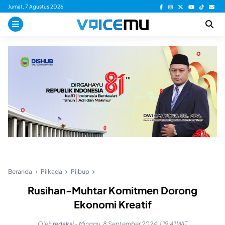
Skip
Jumat, 7 Agustus 2026
to
content
Beranda
Pilkada
Pilbup
Rusihan-Muhtar Komitmen Dorong
Ekonomi Kreatif
Oleh
redaksi
-
Minggu, 8 September 2024, | 19:41 WIT