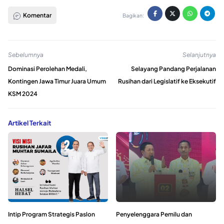
Komentar
Bagikan:
Sebelumnya
Selanjutnya
Dominasi Perolehan Medali,
Selayang Pandang Perjalanan
Kontingen Jawa Timur Juara Umum
Rusihan dari Legislatif ke Eksekutif
KSM 2024
Artikel Terkait
Intip Program Strategis Paslon
Penyelenggara Pemilu dan