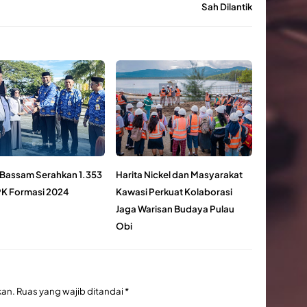
Sah Dilantik
 Bassam Serahkan 1.353
Harita Nickel dan Masyarakat
K Formasi 2024
Kawasi Perkuat Kolaborasi
Jaga Warisan Budaya Pulau
Obi
kan.
Ruas yang wajib ditandai
*