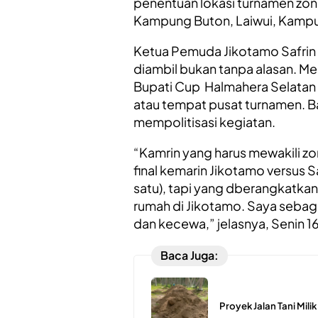
penentuan lokasi turnamen zona
Kampung Buton, Laiwui, Kampu
Ketua Pemuda Jikotamo Safrin
diambil bukan tanpa alasan. M
Bupati Cup Halmahera Selatan d
atau tempat pusat turnamen. B
mempolitisasi kegiatan.
“Kamrin yang harus mewakili zo
final kemarin Jikotamo versus 
satu), tapi yang dberangkatkan 
rumah di Jikotamo. Saya seba
dan kecewa,” jelasnya, Senin 1
Baca Juga:
Proyek Jalan Tani Mili