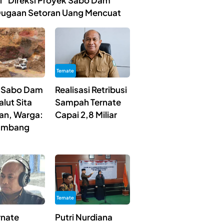
ibi” Direksi Proyek Sabo Dam
Dugaan Setoran Uang Mencuat
Ternate
 Sabo Dam
Realisasi Retribusi
lut Sita
Sampah Ternate
ian, Warga:
Capai 2,8 Miliar
Tambang
Ternate
rnate
Putri Nurdiana