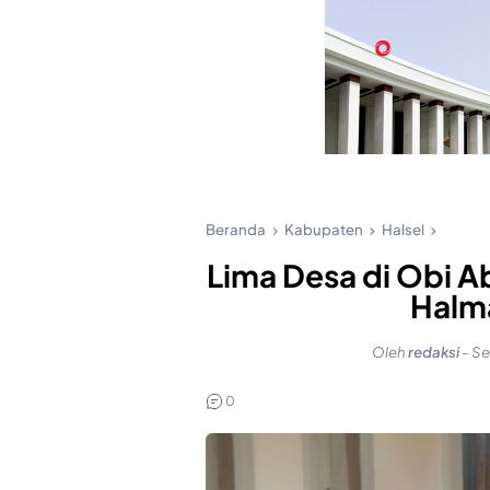
Beranda
Kabupaten
Halsel
Lima Desa di Obi A
Halm
Oleh
redaksi
-
Se
0