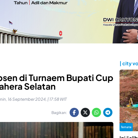
| city v
bsen di Turnaem Bupati Cup
ahera Selatan
nin, 16 September 2024, | 17:58 WIT
Bagikan:
Ternate