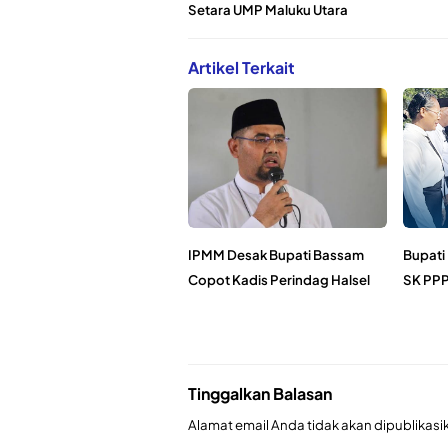
Setara UMP Maluku Utara
Artikel Terkait
IPMM Desak Bupati Bassam
Bupati
Copot Kadis Perindag Halsel
SK PPP
Tinggalkan Balasan
Alamat email Anda tidak akan dipublikasi