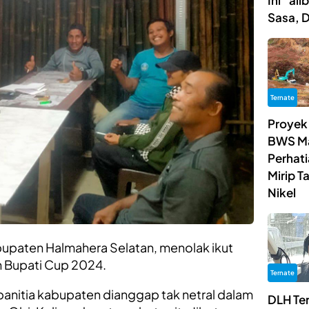
Ini “al
Sasa, 
Ternate
Proyek
BWS Ma
Perhat
Mirip 
Nikel
bupaten Halmahera Selatan, menolak ikut
n Bupati Cup 2024.
Ternate
 panitia kabupaten dianggap tak netral dalam
DLH Te