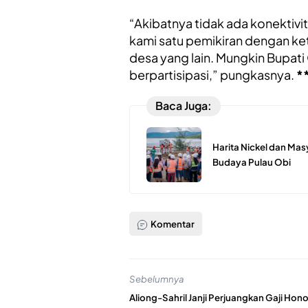
“Akibatnya tidak ada konektivi
kami satu pemikiran dengan k
desa yang lain. Mungkin Bupati C
berpartisipasi,” pungkasnya.
*
Baca Juga:
Harita Nickel dan Mas
Budaya Pulau Obi
Komentar
Sebelumnya
Aliong-Sahril Janji Perjuangkan Gaji Hono