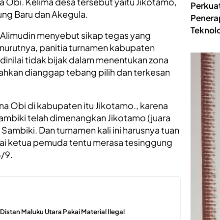
 Obi. Kelima desa tersebut yaitu Jikotamo,
Perkua
ng Baru dan Akegula.
Penera
Teknolo
 Alimudin menyebut sikap tegas yang
enurutnya, panitia turnamen kabupaten
inilai tidak bijak dalam menentukan zona
ahkan dianggap tebang pilih dan terkesan
na Obi di kabupaten itu Jikotamo., karena
Sambiki telah dimenangkan Jikotamo (juara
Sambiki. Dan turnamen kali ini harusnya tuan
gai ketua pemuda tentu merasa tesinggung
6/9.
k Distan Maluku Utara Pakai Material Ilegal