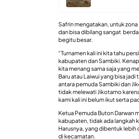
Safrin mengatakan, untuk zona 
dan bisa dibilang sangat berd
begitu besar.
“Turnamen kali ini kita tahu per
kabupaten dan Sambiki. Kenapa
kita menang sama saja yang mew
Baru atau Laiwui yang bisa jadi
antara pemuda Sambiki dan Ji
tidak melewati Jikotamo karen
kami kali ini belum ikut serta 
Ketua Pemuda Buton Darwan mena
kabupaten, tidak ada langkah 
Harusnya, yang dibentuk lebih
di kecamatan.