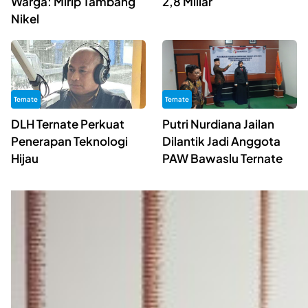
Warga: Mirip Tambang
2,8 Miliar
Nikel
Ternate
Ternate
DLH Ternate Perkuat
Putri Nurdiana Jailan
Penerapan Teknologi
Dilantik Jadi Anggota
Hijau
PAW Bawaslu Ternate