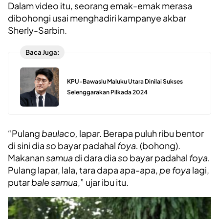
Dalam video itu, seorang emak-emak merasa
dibohongi usai menghadiri kampanye akbar
Sherly-Sarbin.
Baca Juga:
KPU-Bawaslu Maluku Utara Dinilai Sukses
Selenggarakan Pilkada 2024
“Pulang
baulaco,
lapar. Berapa puluh ribu bentor
di sini dia
so
bayar padahal
foya.
(bohong).
Makanan
samua
di dara dia
so
bayar padahal
foya.
Pulang lapar, lala, tara dapa apa-apa,
pe foya
lagi,
putar
bale samua
,” ujar ibu itu.