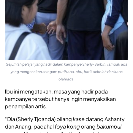
Sejumlah pelajar yang hadir dalam kampanye Sherly-Sarbin. Tampak ada
yang mengenakan seragam putih abu-abu, batik sekolah dan kaos
olahraga.
Ibu ini mengatakan, masa yang hadir pada
kampanye tersebut hanya ingin menyaksikan
penampilan artis.
“Dia (Sherly Tjoanda) bilang
kase
datang Ashanty
dan Anang, padahal
foya kong
orang
bakumpul