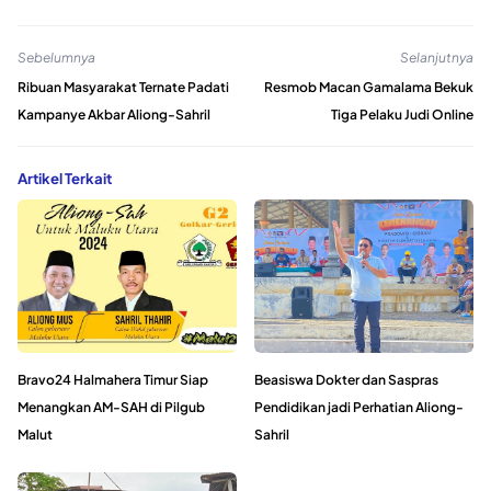
Sebelumnya
Selanjutnya
Ribuan Masyarakat Ternate Padati
Resmob Macan Gamalama Bekuk
Kampanye Akbar Aliong-Sahril
Tiga Pelaku Judi Online
Artikel Terkait
Bravo24 Halmahera Timur Siap
Beasiswa Dokter dan Saspras
Menangkan AM-SAH di Pilgub
Pendidikan jadi Perhatian Aliong-
Malut
Sahril