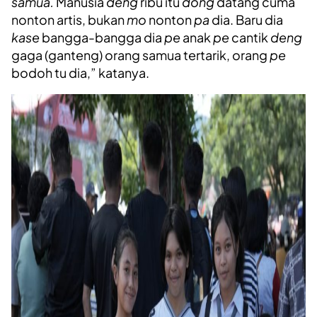
samua.
Manusia
deng
ribu itu
dong
datang cuma
nonton artis, bukan
mo
nonton
pa
dia. Baru dia
kase
bangga-bangga dia
pe
anak
pe
cantik
deng
gaga (ganteng) orang samua tertarik, orang
pe
bodoh tu dia,” katanya.