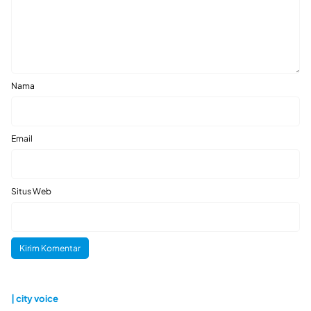
Nama
Email
Situs Web
| city voice