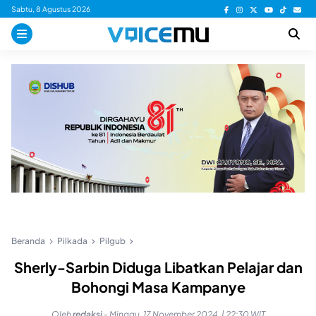
Skip
Sabtu, 8 Agustus 2026
to
content
Beranda
Pilkada
Pilgub
Sherly-Sarbin Diduga Libatkan Pelajar dan
Bohongi Masa Kampanye
Oleh
redaksi
-
Minggu, 17 November 2024, | 22:30 WIT