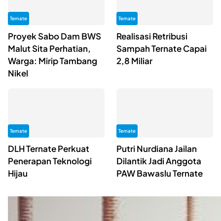
Ternate
Ternate
Proyek Sabo Dam BWS
Realisasi Retribusi
Malut Sita Perhatian,
Sampah Ternate Capai
Warga: Mirip Tambang
2,8 Miliar
Nikel
Ternate
Ternate
DLH Ternate Perkuat
Putri Nurdiana Jailan
Penerapan Teknologi
Dilantik Jadi Anggota
Hijau
PAW Bawaslu Ternate