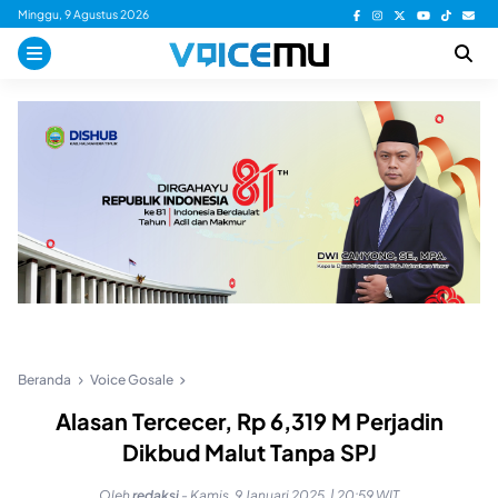
Skip
Minggu, 9 Agustus 2026
to
content
Beranda
Voice Gosale
Alasan Tercecer, Rp 6,319 M Perjadin
Dikbud Malut Tanpa SPJ
Oleh
redaksi
-
Kamis, 9 Januari 2025, | 20:59 WIT