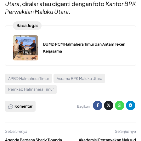
Utara
, diralar atau diganti dengan foto
Kantor BPK
Perwakilan Maluku Utara
.
Baca Juga:
BUMD PCM Halmahera Timur dan Antam Teken
Kerjasama
APBD Halmahera Timur
Asrama BPK Maluku Utara
Pemkab Halmahera Timur
Komentar
Bagikan:
Sebelumnya
Selanjutnya
Agenda Perdana Sherly Tjoanda
Akademisi Pertanyakan Maksud