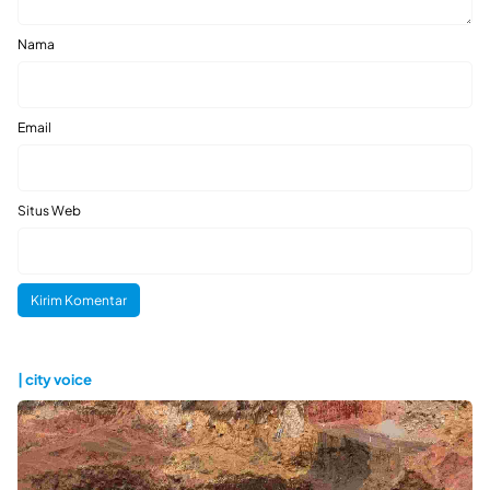
Nama
Email
Situs Web
| city voice