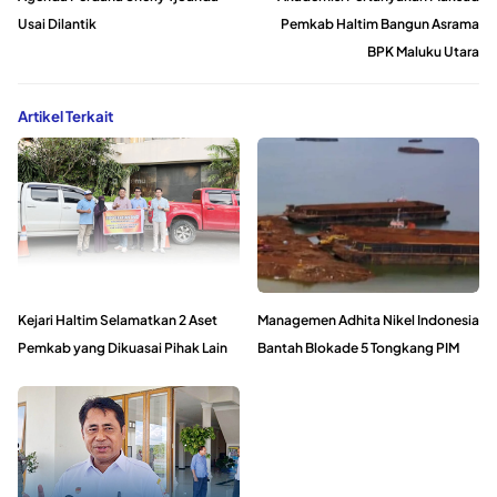
Usai Dilantik
Pemkab Haltim Bangun Asrama
BPK Maluku Utara
Artikel Terkait
Kejari Haltim Selamatkan 2 Aset
Managemen Adhita Nikel Indonesia
Pemkab yang Dikuasai Pihak Lain
Bantah Blokade 5 Tongkang PIM