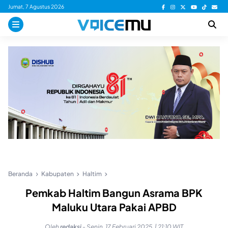
Skip
Jumat, 7 Agustus 2026
to
content
Beranda
Kabupaten
Haltim
Pemkab Haltim Bangun Asrama BPK
Maluku Utara Pakai APBD
Oleh
redaksi
-
Senin, 17 Februari 2025, | 21:10 WIT