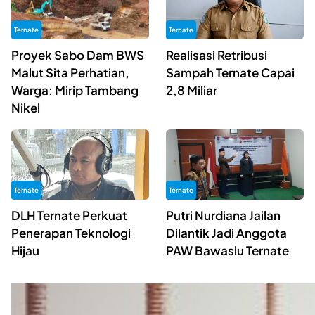
Ternate
Ternate
Proyek Sabo Dam BWS
Realisasi Retribusi
Malut Sita Perhatian,
Sampah Ternate Capai
Warga: Mirip Tambang
2,8 Miliar
Nikel
Ternate
Ternate
DLH Ternate Perkuat
Putri Nurdiana Jailan
Penerapan Teknologi
Dilantik Jadi Anggota
Hijau
PAW Bawaslu Ternate