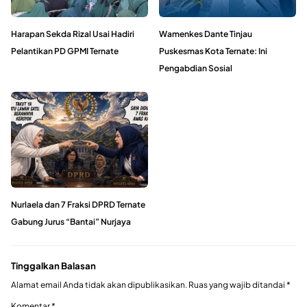
Harapan Sekda Rizal Usai Hadiri
Wamenkes Dante Tinjau
Pelantikan PD GPMI Ternate
Puskesmas Kota Ternate: Ini
Pengabdian Sosial
Nurlaela dan 7 Fraksi DPRD Ternate
Gabung Jurus “Bantai” Nurjaya
Tinggalkan Balasan
Alamat email Anda tidak akan dipublikasikan.
Ruas yang wajib ditandai
*
Komentar
*