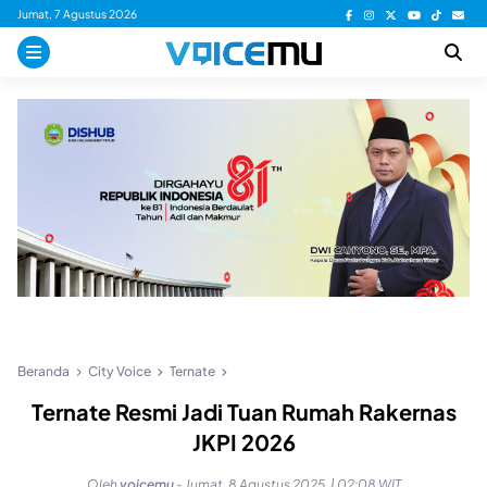
Skip
Jumat, 7 Agustus 2026
to
content
Beranda
City Voice
Ternate
Ternate Resmi Jadi Tuan Rumah Rakernas
JKPI 2026
Oleh
voicemu
-
Jumat, 8 Agustus 2025, | 02:08 WIT