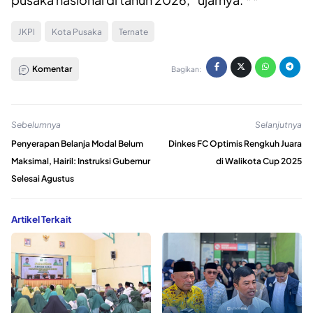
JKPI
Kota Pusaka
Ternate
Komentar
Bagikan:
Sebelumnya
Selanjutnya
Penyerapan Belanja Modal Belum
Dinkes FC Optimis Rengkuh Juara
Maksimal, Hairil: Instruksi Gubernur
di Walikota Cup 2025
Selesai Agustus
Artikel Terkait