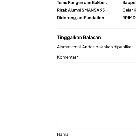
Temu Kangen dan Bukber,
Bappel
Rizal: Alumni SMANSA 95
Gelar K
Didorong jadi Fundation
RPJMD
Tinggalkan Balasan
Alamat email Anda tidak akan dipublikasi
Komentar
*
Nama