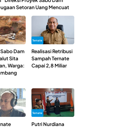
ibi” Direksi Proyek Sabo Dam
Dugaan Setoran Uang Mencuat
Ternate
 Sabo Dam
Realisasi Retribusi
lut Sita
Sampah Ternate
ian, Warga:
Capai 2,8 Miliar
Tambang
Ternate
rnate
Putri Nurdiana