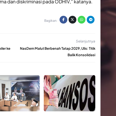
gma dan diskriminasi pada ODHIV,” katanya.
Bagikan:
Selanjutnya
ler ke
NasDem Malut Berbenah Tatap 2029, Ulis: Titik
Balik Konsolidasi