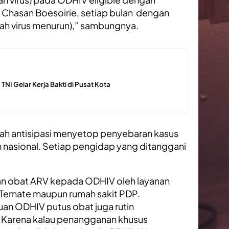
Chasan Boesoirie, setiap bulan dengan
mlah virus menurun),” sambungnya.
NI Gelar Kerja Bakti di Pusat Kota
gkah antisipasi menyetop penyebaran kasus
asional. Setiap pengidap yang ditanggani
n obat ARV kepada ODHIV oleh layanan
 Ternate maupun rumah sakit PDP.
n ODHIV putus obat juga rutin
. Karena kalau penangganan khusus