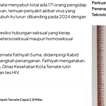
Perkua
nate menyebut total ada 171 orang pengidap
Penera
an, temuan penyakit akibat virus yang
Teknolo
ubuh itu turun dibanding pada 2024 dengan
r resiko hubungan seksual yang kerap
 hetersoseksual maupun homoseksual
ernate Fathiyah Suma, didampingi Kabid
 langkah penanganan. Fathiyah mengatakan,
, Dinas Kesehatan Kota Ternate rutin
n tes HIV.
mpah Ternate Capai 2,8 Miliar