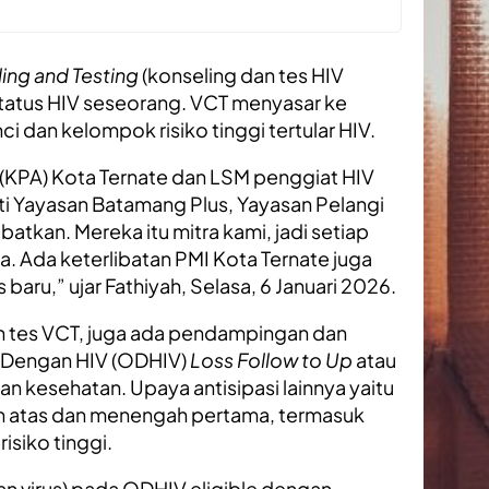
ing and Testing
(konseling dan tes HIV
status HIV seseorang. VCT menyasar ke
i dan kelompok risiko tinggi tertular HIV.
(KPA) Kota Ternate dan LSM penggiat HIV
ti Yayasan Batamang Plus, Yayasan Pelangi
batkan. Mereka itu mitra kami, jadi setiap
a. Ada keterlibatan PMI Kota Ternate juga
baru,” ujar Fathiyah, Selasa, 6 Januari 2026.
n tes VCT, juga ada pendampingan dan
g Dengan HIV (ODHIV)
Loss Follow to Up
atau
n kesehatan. Upaya antisipasi lainnya yaitu
ah atas dan menengah pertama, termasuk
siko tinggi.
aan virus) pada ODHIV eligible dengan