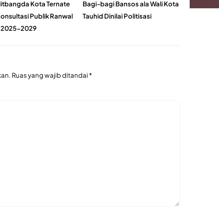
itbangda Kota Ternate
Bagi-bagi Bansos ala Wali Kota
onsultasi Publik Ranwal
Tauhid Dinilai Politisasi
 2025-2029
kan.
Ruas yang wajib ditandai
*