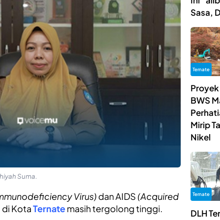
Ini “al
Sasa, 
Ternate
Proyek
BWS Ma
Perhat
Mirip 
Nikel
thiyah Suma.
mmunodeficiency Virus)
dan AIDS
(Acquired
Ternate
)
di Kota
Ternate
masih tergolong tinggi.
DLH Te