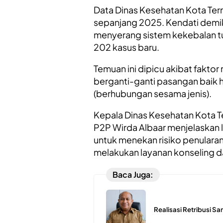
Data Dinas Kesehatan Kota Ter
sepanjang 2025. Kendati demik
menyerang sistem kekebalan t
202 kasus baru.
Temuan ini dipicu akibat fakto
berganti-ganti pasangan baik
(berhubungan sesama jenis).
Kepala Dinas Kesehatan Kota T
P2P Wirda Albaar menjelaskan
untuk menekan risiko penularan
melakukan layanan konseling da
Baca Juga:
Realisasi Retribusi Sa