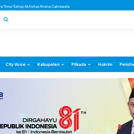
 Timur dan Antam Teken Kerjasama
City Voice
Kabupaten
Pilkada
Hukrim
Peristi