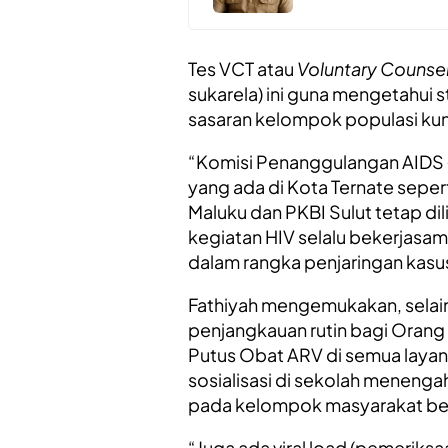
Tes VCT atau
Voluntary Counsel
sukarela) ini guna mengetahui 
sasaran kelompok populasi kunc
“Komisi Penanggulangan AIDS 
yang ada di Kota Ternate seper
Maluku dan PKBI Sulut tetap dili
kegiatan HIV selalu bekerjasam
dalam rangka penjaringan kasus 
Fathiyah mengemukakan, selai
penjangkauan rutin bagi Oran
Putus Obat ARV di semua layana
sosialisasi di sekolah meneng
pada kelompok masyarakat beri
“Juga ada viral load (pemeriks