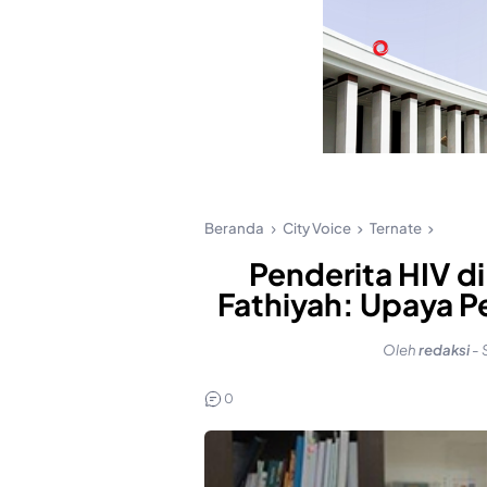
Beranda
City Voice
Ternate
Penderita HIV di
Fathiyah: Upaya P
Oleh
redaksi
-
0