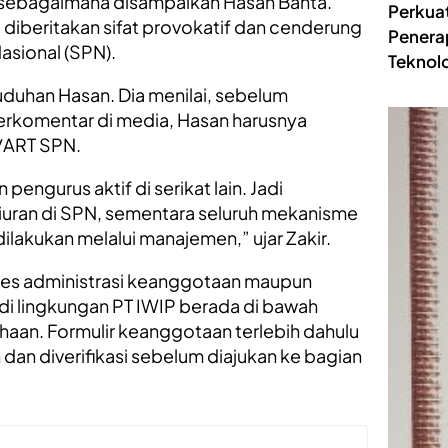
k sebagaimana disampaikan Hasan Bahta.
Perkua
 diberitakan sifat provokatif dan cenderung
Penera
asional (SPN).
Teknolo
duhan Hasan. Dia menilai, sebelum
erkomentar di media, Hasan harusnya
/ART SPN.
ngurus aktif di serikat lain. Jadi
uran di SPN, sementara seluruh mekanisme
lakukan melalui manajemen,” ujar Zakir.
ses administrasi keanggotaan maupun
 di lingkungan PT IWIP berada di bawah
an. Formulir keanggotaan terlebih dahulu
an diverifikasi sebelum diajukan ke bagian