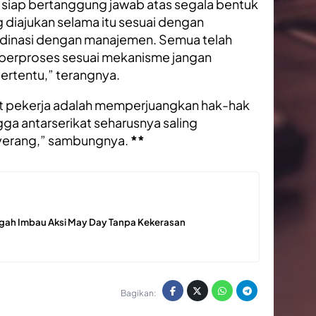
 siap bertanggung jawab atas segala bentuk
diajukan selama itu sesuai dengan
rdinasi dengan manajemen. Semua telah
 berproses sesuai mekanisme jangan
ertentu,” terangnya.
kat pekerja adalah memperjuangkan hak-hak
ga antarserikat seharusnya saling
yerang,” sambungnya.
**
gah Imbau Aksi May Day Tanpa Kekerasan
Bagikan: