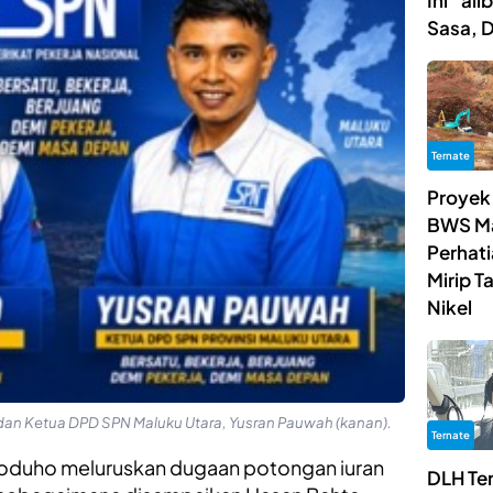
Ini “al
Sasa, 
Ternate
Proyek
BWS Ma
Perhat
Mirip 
Nikel
i) dan Ketua DPD SPN Maluku Utara, Yusran Pauwah (kanan).
Ternate
 Toduho meluruskan dugaan potongan iuran
DLH Te