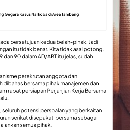
ong Gegara Kasus Narkoba di Area Tambang
da persetujuan kedua belah-pihak. Jadi
an itu tidak benar. Kita tidak asal potong,
89 dan 90 dalam AD/ART itu jelas, sudah
anisme perekrutan anggota dan
ah dibahas bersama pihak manajemen dan
alam rapat persiapan Perjanjian Kerja Bersama
alu.
, seluruh potensi persoalan yang berkaitan
ran serikat disepakati bersama sebagai
jalankan semua pihak.