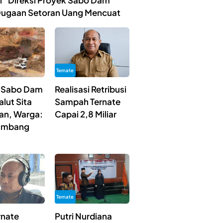
ibi” Direksi Proyek Sabo Dam
Dugaan Setoran Uang Mencuat
Ternate
 Sabo Dam
Realisasi Retribusi
lut Sita
Sampah Ternate
ian, Warga:
Capai 2,8 Miliar
Tambang
Ternate
rnate
Putri Nurdiana