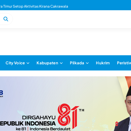
 Timur dan Antam Teken Kerjasama
City Voice
Kabupaten
Pilkada
Hukrim
Peristi