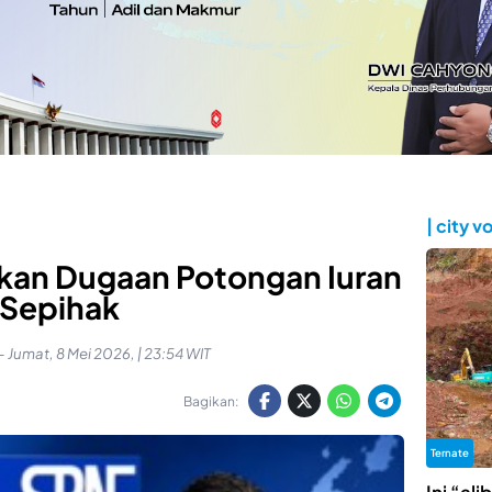
| city v
kan Dugaan Potongan Iuran
Sepihak
-
Jumat, 8 Mei 2026, | 23:54 WIT
Bagikan:
Ternate