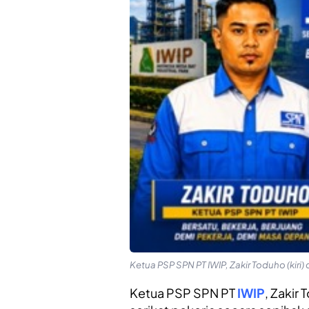
Ketua PSP SPN PT IWIP, Zakir Toduho (kir
Ketua PSP SPN PT
IWIP
, Zakir