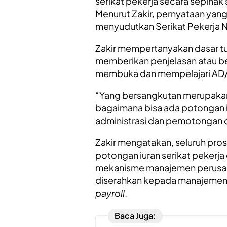
serikat pekerja secara sepiha
Menurut Zakir, pernyataan yang
menyudutkan Serikat Pekerja N
Zakir mempertanyakan dasar tu
memberikan penjelasan atau b
membuka dan mempelajari AD
“Yang bersangkutan merupakan pe
bagaimana bisa ada potongan i
administrasi dan pemotongan di
Zakir mengatakan, seluruh pro
potongan iuran serikat pekerja
mekanisme manajemen perusaha
diserahkan kepada manajemen d
payroll
.
Baca Juga: