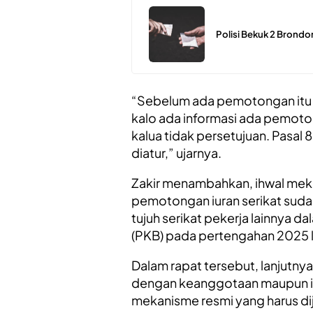
Polisi Bekuk 2 Brond
“Sebelum ada pemotongan itu a
kalo ada informasi ada pemotong
kalua tidak persetujuan. Pasal 
diatur,” ujarnya.
Zakir menambahkan, ihwal mek
pemotongan iuran serikat sud
tujuh serikat pekerja lainnya d
(PKB) pada pertengahan 2025 l
Dalam rapat tersebut, lanjutnya
dengan keanggotaan maupun iu
mekanisme resmi yang harus di