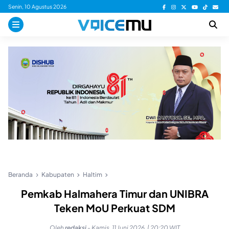
Skip
Senin, 10 Agustus 2026
to
content
Beranda
Kabupaten
Haltim
Pemkab Halmahera Timur dan UNIBRA
Teken MoU Perkuat SDM
Oleh
redaksi
-
Kamis, 11 Juni 2026, | 20:20 WIT