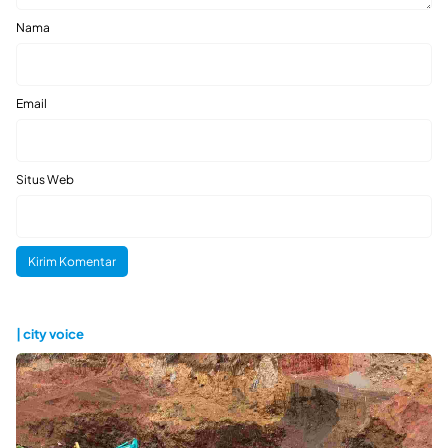
Nama
Email
Situs Web
| city voice