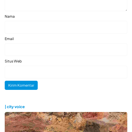
Nama
Email
Situs Web
| city voice