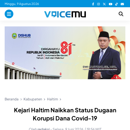
Skip
Minggu, 9 Agustus 2026
to
content
Beranda
Kabupaten
Haltim
Kejari Haltim Naikkan Status Dugaan
Korupsi Dana Covid-19
Oleh
redaksi
-
Selasa, 9 Juni 2026, | 19:56 WIT