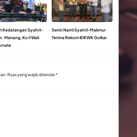
 Kedatangan Syahril-
Senin Nanti Syahril-Makmur
: Menang, Ko Il Wali
Terima Rekom B1KWK Golkar
ernate
kan.
Ruas yang wajib ditandai
*