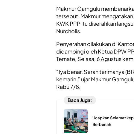
Makmur Gamgulu membenarkan 
tersebut. Makmur mengatakan,
KWK PPP itu diserahkan langsu
Nurcholis.
Penyerahan dilakukan di Kanto
didampingi oleh Ketua DPW P
Ternate, Selasa, 6 Agustus kema
“Iya benar. Serah terimanya (B
kemarin,” ujar Makmur Gamgulu 
Rabu 7/8.
Baca Juga:
Ucapkan Selamat kep
Berbenah