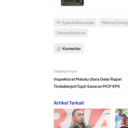
M. Syahril Abdurrajak
Makmur Gamg
Ternate Bersinar
Komentar
Sebelumnya
Inspektorat Maluku Utara Gelar Rapat
Tindaklanjuti Tujuh Sasaran MCP KPK
Artikel Terkait