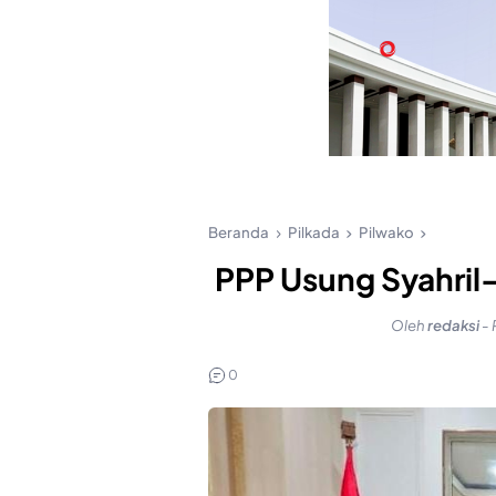
Beranda
Pilkada
Pilwako
PPP Usung Syahril
Oleh
redaksi
-
0