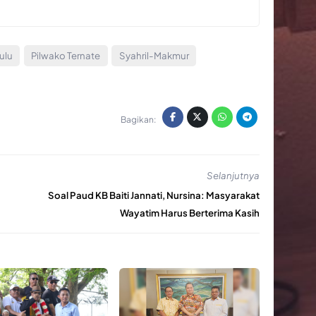
ulu
Pilwako Ternate
Syahril-Makmur
Bagikan:
Selanjutnya
Soal Paud KB Baiti Jannati, Nursina: Masyarakat
Wayatim Harus Berterima Kasih