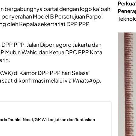
Perkua
bergabungnya partai dengan logo ka’bah
Penera
 penyerahan Model B Persetujuan Parpol
Teknolo
ng oleh Kepala sekertariat DPP PPP
r DPP PPP, Jalan Diponegoro Jakarta dan
PP Mubin Wahid dan Ketua DPC PPP Kota
rin.
1KWK) di Kantor DPP PPP hari Selasa
saat dikonfirmasi melalui via
WhatsApp,
ada Tauhid-Nasri, GMW: Lanjutkan dan Tuntaskan