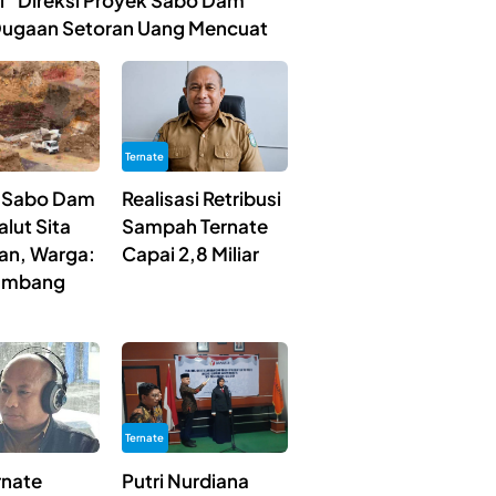
ibi” Direksi Proyek Sabo Dam
Dugaan Setoran Uang Mencuat
Ternate
 Sabo Dam
Realisasi Retribusi
lut Sita
Sampah Ternate
ian, Warga:
Capai 2,8 Miliar
Tambang
Ternate
rnate
Putri Nurdiana