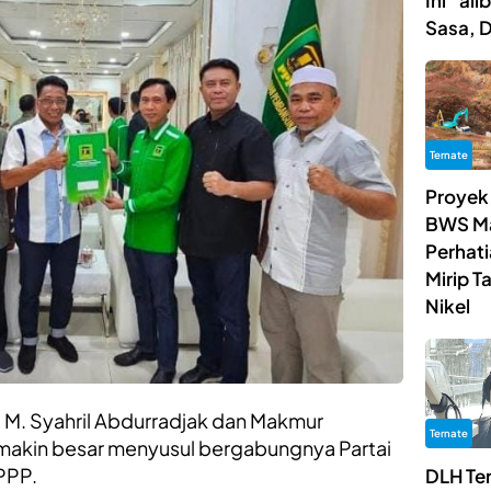
Ini “al
Sasa, 
Ternate
Proyek
BWS Ma
Perhat
Mirip 
Nikel
M. Syahril Abdurradjak dan Makmur
Ternate
makin besar menyusul bergabungnya Partai
PPP.
DLH Te