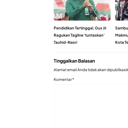
Pendidikan Tertinggal, Gus Jir
Sambut
Ragukan Tagline ‘tuntaskan’
Makmur
Tauhid-Nasri
Kota T
Tinggalkan Balasan
Alamat email Anda tidak akan dipublikasi
Komentar
*