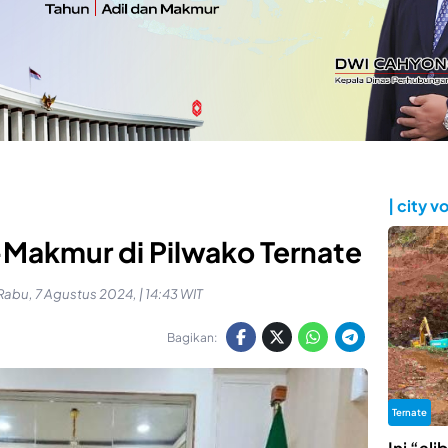
| city v
-Makmur di Pilwako Ternate
Rabu, 7 Agustus 2024, | 14:43 WIT
Bagikan:
Ternate