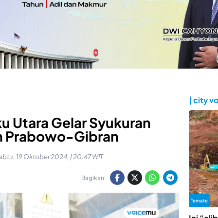
| city v
u Utara Gelar Syukuran
an Prabowo-Gibran
abtu, 19 Oktober 2024, | 20:47 WIT
Bagikan:
Ternate