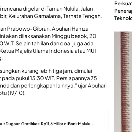
Perkua
rencana digelar di Taman Nukila, Jalan
Penera
ir, Kelurahan Gamalama, Ternate Tengah.
Teknolo
ikan Prabowo-Gibran, Abuhari Hamza
ni akan dilaksanakan Minggu besok, 20
WIT. Selain tahlilan dan doa, juga ada
Ketua Majelis Ulama Indonesia atau MUI
g.
gsungkan kurang lebih tiga jam, dimulai
ir pada pukul 15.30 WIT. Persiapannya 75
da dan perlengkapan lainnya,” ujar Abuhari
btu (19/10).
ut Dugaan Gratifikasi Rp11,6 Miliar di Bank Maluku-