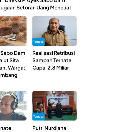
ibi” Direksi Proyek Sabo Dam
Dugaan Setoran Uang Mencuat
Ternate
 Sabo Dam
Realisasi Retribusi
lut Sita
Sampah Ternate
ian, Warga:
Capai 2,8 Miliar
Tambang
Ternate
rnate
Putri Nurdiana