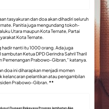
n tasyakuran dan doa akan dihadiri seluruh
ernate. Panitia juga mengundang tokoh-
uku Utara maupun Kota Ternate, Partai
syarakat Kota Ternate.
hadir nanti itu 1000 orang. Ada juga
l sambutan Ketua DPD Gerindra Sahril Tharil
Tim Pemenangan Prabowo-Gibran,” katanya.
an doa ini diharapkan menjadi momen
kelancaran pelantikan atau pengambilan
esiden Prabowo-Gibran.
**
 Telusuri Dugaan Rekayasa Progres Jembatan Ake