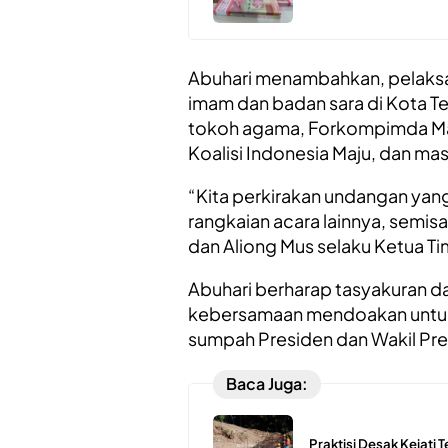
Abuhari menambahkan, pelaksaa
imam dan badan sara di Kota T
tokoh agama, Forkompimda Mal
Koalisi Indonesia Maju, dan ma
“Kita perkirakan undangan yang 
rangkaian acara lainnya, semisa
dan Aliong Mus selaku Ketua 
Abuhari berharap tasyakuran d
kebersamaan mendoakan untuk 
sumpah Presiden dan Wakil Pr
Baca Juga:
Praktisi Desak Kejati