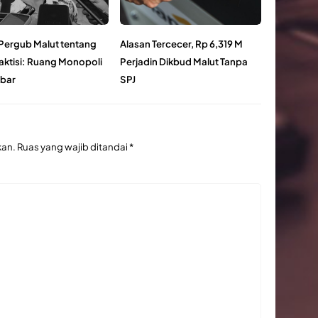
 Pergub Malut tentang
Alasan Tercecer, Rp 6,319 M
raktisi: Ruang Monopoli
Perjadin Dikbud Malut Tanpa
ebar
SPJ
kan.
Ruas yang wajib ditandai
*