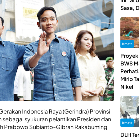
Ini “al
Sasa, 
Ternate
Proyek
BWS Ma
Perhat
Mirip 
Nikel
erakan Indonesia Raya (Gerindra) Provinsi
n sebagai syukuran pelantikan Presiden dan
Ternate
ilih Prabowo Subianto-Gibran Rakabuming
DLH Te