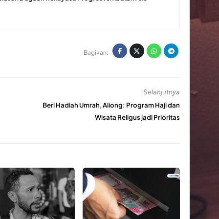
Bagikan:
Selanjutnya
Beri Hadiah Umrah, Aliong: Program Haji dan
Wisata Religus jadi Prioritas