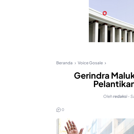
Beranda
Voice Gosale
Gerindra Maluk
Pelantik
Oleh
redaksi
-
S
0