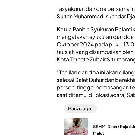
Tasyakuran dan doa bersama ini 
Sultan Muhammad Iskandar Djab
Ketua Panitia Syukuran Pelant
mengatakan syukuran dan doa i
Oktober 2024 pada pukul 13.00 
tausiah yang disampaikan oleh 
Kota Ternate Zubair Situmoran
“Tahlilan dan doa ini akan dilan
selesai Salat Duhur dan berakh
persen, tinggal pemasangan ten
saat ditemui di lokasi acara, Sa
Baca Juga:
SEMMI Desak Kejati Us
Malut