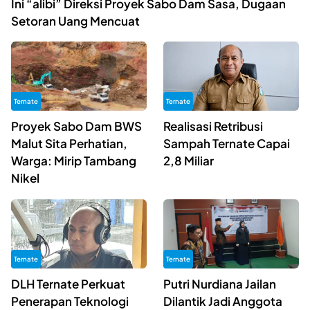
Ini “alibi” Direksi Proyek Sabo Dam Sasa, Dugaan
Setoran Uang Mencuat
Ternate
Ternate
Proyek Sabo Dam BWS
Realisasi Retribusi
Malut Sita Perhatian,
Sampah Ternate Capai
Warga: Mirip Tambang
2,8 Miliar
Nikel
Ternate
Ternate
DLH Ternate Perkuat
Putri Nurdiana Jailan
Penerapan Teknologi
Dilantik Jadi Anggota