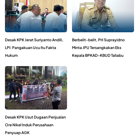
Desak KPK Jerat Suriyanto Andili,
Berbelit-belit, PH Suprayidno
LPI: Pangakuan Ucu Itu Fakta
Minta JPU Tersangkakan Eks
Hukum
Kepala BPKAD-KBUD Taliabu
Desak KPK Usut Dugaan Penjualan
Ore Nikel Induk Perusahaan
Penyuap AGK