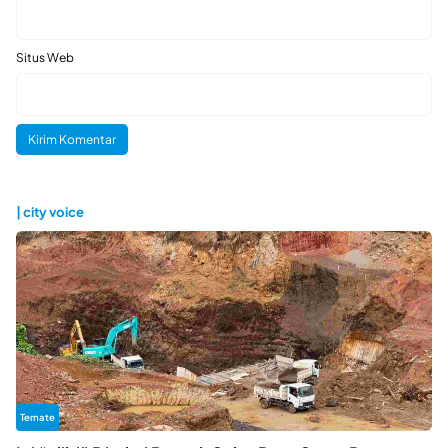
Situs Web
| city voice
Ternate