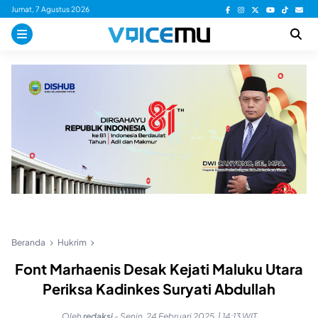
Skip
Jumat, 7 Agustus 2026
to
content
Beranda
Hukrim
Font Marhaenis Desak Kejati Maluku Utara
Periksa Kadinkes Suryati Abdullah
Oleh
redaksi
-
Senin, 24 Februari 2025, | 14:13 WIT