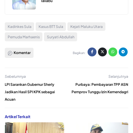
Taliabu
Kadinkes Sula
Kasus BTT Sula
Kejati Maluku Utara
Pemuda Marhaenis
Suryati Abdullah
Komentar
Bagikan:
Sebelumnya
Selanjutnya
LPI Sarankan Gubernur Sherly
Purbaya: Pembayaran TPP ASN
Jadikan Hasil SPI KPK sebagai
Pemprov Tunggu Izin Kemendagri
Acuan
Artikel Terkait