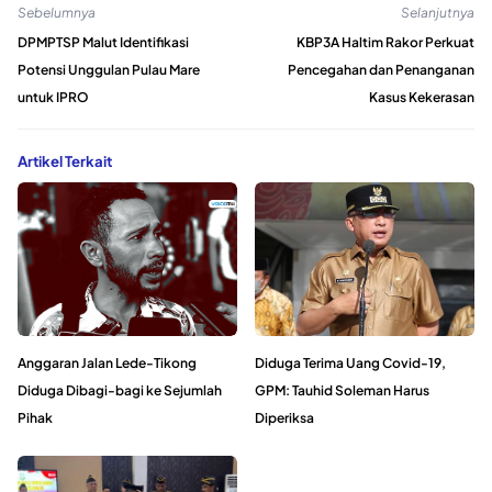
Sebelumnya
Selanjutnya
DPMPTSP Malut Identifikasi
KBP3A Haltim Rakor Perkuat
Potensi Unggulan Pulau Mare
Pencegahan dan Penanganan
untuk IPRO
Kasus Kekerasan
Artikel Terkait
Anggaran Jalan Lede-Tikong
Diduga Terima Uang Covid-19,
Diduga Dibagi-bagi ke Sejumlah
GPM: Tauhid Soleman Harus
Pihak
Diperiksa