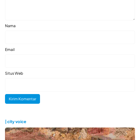
Nama
Email
Situs Web
| city voice