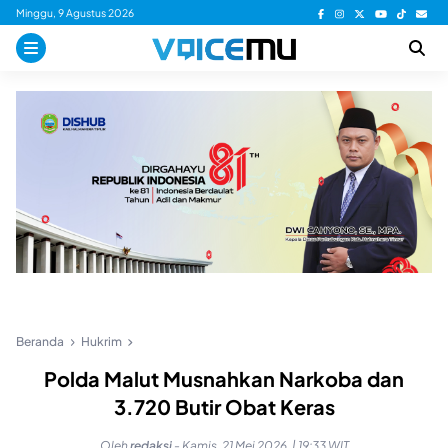
Skip
Minggu, 9 Agustus 2026
to
content
Beranda
Hukrim
Polda Malut Musnahkan Narkoba dan
3.720 Butir Obat Keras
Oleh
redaksi
-
Kamis, 21 Mei 2026, | 19:33 WIT