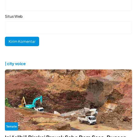
Situs Web
| city voice
Ternate