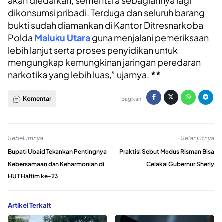
akan diedarkan, sementara sebagiannya lagi
dikonsumsi pribadi. Terduga dan seluruh barang
bukti sudah diamankan di Kantor Ditresnarkoba
Polda
Maluku Utara
guna menjalani pemeriksaan
lebih lanjut serta proses penyidikan untuk
mengungkap kemungkinan jaringan peredaran
narkotika yang lebih luas,” ujarnya.
**
Komentar
Bagikan:
Sebelumnya
Selanjutnya
Bupati Ubaid Tekankan Pentingnya
Praktisi Sebut Modus Risman Bisa
Kebersamaan dan Keharmonian di
Celakai Gubernur Sherly
HUT Haltim ke-23
Artikel Terkait