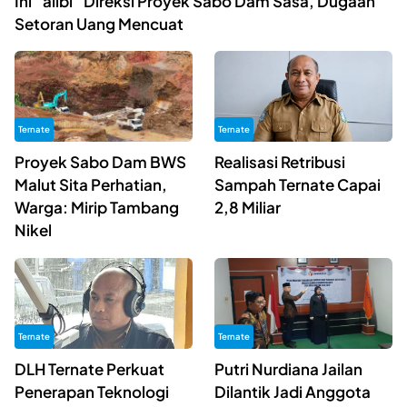
Ini “alibi” Direksi Proyek Sabo Dam Sasa, Dugaan
Setoran Uang Mencuat
Ternate
Ternate
Proyek Sabo Dam BWS
Realisasi Retribusi
Malut Sita Perhatian,
Sampah Ternate Capai
Warga: Mirip Tambang
2,8 Miliar
Nikel
Ternate
Ternate
DLH Ternate Perkuat
Putri Nurdiana Jailan
Penerapan Teknologi
Dilantik Jadi Anggota