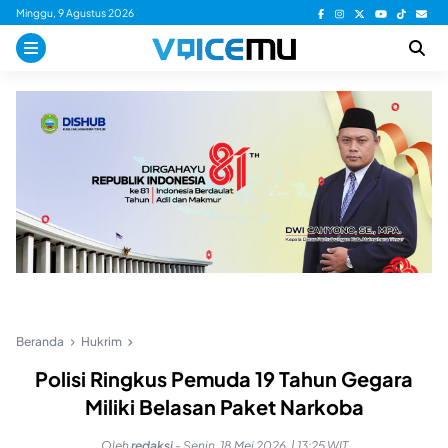
Skip
Minggu, 9 Agustus 2026
to
content
Beranda
Hukrim
Polisi Ringkus Pemuda 19 Tahun Gegara
Miliki Belasan Paket Narkoba
Oleh
redaksi
-
Senin, 18 Mei 2026, | 13:25 WIT