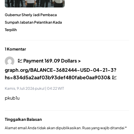
Gubernur Sherly Jadi Pembaca
Sumpah Jabatan Pelantikan Kada
Terpilih
1 Komentar
💹 Payment 169.09 Dollars >
graph.org/BALANCE-3682444-USD-04-21-3?
hs=834d5a2aaf03b93def480fabe0aa9030& 💹
Kamis, 9 Juli 2026 pukul | 04:22 WIT
pkub1u
Tinggalkan Balasan
Alamat email Anda tidak akan dipublikasikan.
Ruas yang wajib ditandai
*