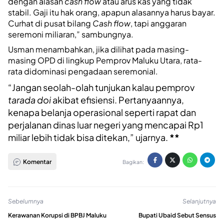
dengan alasan
cash flow
atau arus kas yang tidak
stabil. Gaji itu hak orang, apapun alasannya harus bayar.
Curhat di pusat bilang
Cash flow
, tapi anggaran
seremoni miliaran,” sambungnya.
Usman menambahkan, jika dilihat pada masing-
masing OPD di lingkup Pemprov Maluku Utara, rata-
rata didominasi pengadaan seremonial.
“Jangan seolah-olah tunjukan kalau pemprov
tarada
doi
akibat efisiensi. Pertanyaannya,
kenapa belanja operasional seperti rapat dan
perjalanan dinas luar negeri yang mencapai Rp1
miliar lebih tidak bisa ditekan,” ujarnya.
**
Komentar
Bagikan:
Sebelumnya
Selanjutnya
Kerawanan Korupsi di BPBJ Maluku
Bupati Ubaid Sebut Sensus