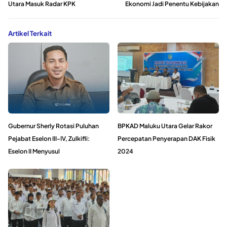
Utara Masuk Radar KPK
Ekonomi Jadi Penentu Kebijakan
Artikel Terkait
Gubernur Sherly Rotasi Puluhan
BPKAD Maluku Utara Gelar Rakor
Pejabat Eselon III-IV, Zulkifli:
Percepatan Penyerapan DAK Fisik
Eselon II Menyusul
2024