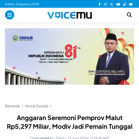
Skip
Kamis, 6 Agustus 2026
to
content
Beranda
Voice Gosale
Anggaran Seremoni Pemprov Malut
Rp5,297 Miliar, Modiv Jadi Pemain Tunggal
Oleh
redaksi
-
Sabtu, 13 Juni 2026, | 09:18 WIT