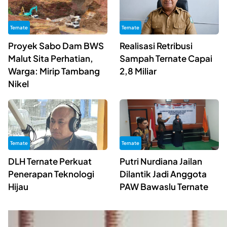
Ternate
Ternate
Proyek Sabo Dam BWS
Realisasi Retribusi
Malut Sita Perhatian,
Sampah Ternate Capai
Warga: Mirip Tambang
2,8 Miliar
Nikel
Ternate
Ternate
DLH Ternate Perkuat
Putri Nurdiana Jailan
Penerapan Teknologi
Dilantik Jadi Anggota
Hijau
PAW Bawaslu Ternate