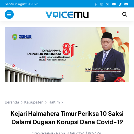
Skip
Sabtu, 8 Agustus 2026
to
content
Beranda
Kabupaten
Haltim
Kejari Halmahera Timur Periksa 10 Saksi
Dalami Dugaan Korupsi Dana Covid-19
Oleh
redaksi
-
Rabu, 8 Juli 2026, | 19:57 WIT