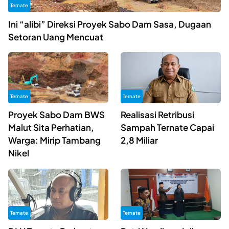
Ternate
Ini “alibi” Direksi Proyek Sabo Dam Sasa, Dugaan
Setoran Uang Mencuat
Ternate
Ternate
Proyek Sabo Dam BWS
Realisasi Retribusi
Malut Sita Perhatian,
Sampah Ternate Capai
Warga: Mirip Tambang
2,8 Miliar
Nikel
Ternate
Ternate