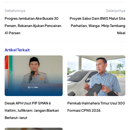
Sebelumnya
Selanjutnya
Progres Jembatan Ake Busale 30
Proyek Sabo Dam BWS Malut Sita
Persen, Rekanan Ajukan Pencairan
Perhatian, Warga: Mirip Tambang
41 Persen
Nikel
Artikel Terkait
Desak APH Usut PIP SMAN 6
Pemkab Halmahera Timur Usul 300
Haltim, Julfikram: Jangan Biarkan
Formasi CPNS 2026
Berlarut-larut