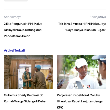
Sebelumnya
Selanjutnya
2 Eks Pengurus HIPMI Malut
Tak Tahu 2 Musda HIPMI Malut, Jay:
Disinyalir Raup Untung dari
“Saya Hanya Jalankan Tugas”
Pendaftaran Balon
Artikel Terkait
Gubernur Sherly Relokasi 50
Penjelasan Inspektorat Maluku
Rumah Warga Sidangoli Dehe
Utara Usai Rapat Lanjutan dengan
KPK