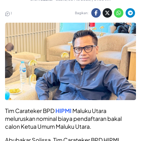
Bagikan:
1
Tim Carateker BPD
HIPMI
Maluku Utara
meluruskan nominal biaya pendaftaran bakal
calon Ketua Umum Maluku Utara.
Abubakar Solissa, Tim Carateker BPD HIPMI