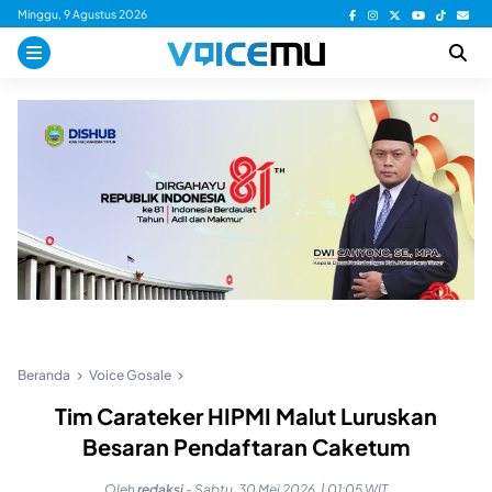
Skip
Minggu, 9 Agustus 2026
to
content
Beranda
Voice Gosale
Tim Carateker HIPMI Malut Luruskan
Besaran Pendaftaran Caketum
Oleh
redaksi
-
Sabtu, 30 Mei 2026, | 01:05 WIT