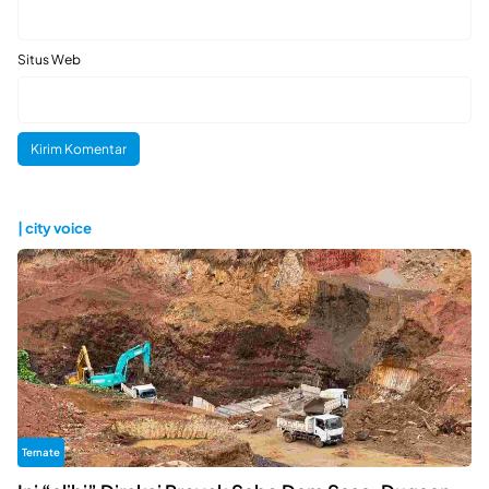
Situs Web
| city voice
Ternate