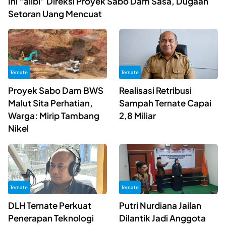
Ini “alibi” Direksi Proyek Sabo Dam Sasa, Dugaan
Setoran Uang Mencuat
Ternate
Ternate
Proyek Sabo Dam BWS
Realisasi Retribusi
Malut Sita Perhatian,
Sampah Ternate Capai
Warga: Mirip Tambang
2,8 Miliar
Nikel
Ternate
Ternate
DLH Ternate Perkuat
Putri Nurdiana Jailan
Penerapan Teknologi
Dilantik Jadi Anggota