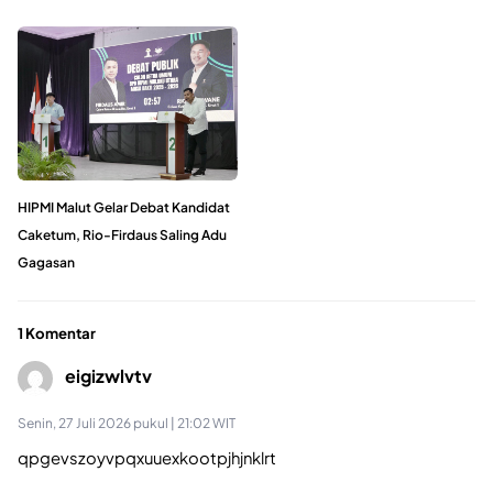
HIPMI Malut Gelar Debat Kandidat
Caketum, Rio-Firdaus Saling Adu
Gagasan
1 Komentar
eigizwlvtv
Senin, 27 Juli 2026 pukul | 21:02 WIT
qpgevszoyvpqxuuexkootpjhjnklrt