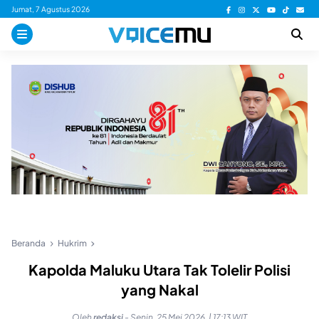
Skip
Jumat, 7 Agustus 2026
to
content
Beranda
Hukrim
Kapolda Maluku Utara Tak Tolelir Polisi
yang Nakal
Oleh
redaksi
-
Senin, 25 Mei 2026, | 17:13 WIT