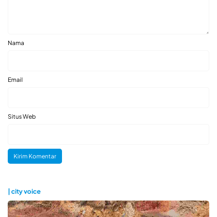
Nama
Email
Situs Web
| city voice