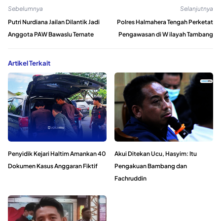
Sebelumnya
Selanjutnya
Putri Nurdiana Jailan Dilantik Jadi
Polres Halmahera Tengah Perketat
Anggota PAW Bawaslu Ternate
Pengawasan di W ilayah Tambang
Artikel Terkait
Penyidik Kejari Haltim Amankan 40
Akui Ditekan Ucu, Hasyim: Itu
Dokumen Kasus Anggaran Fiktif
Pengakuan Bambang dan
Fachruddin